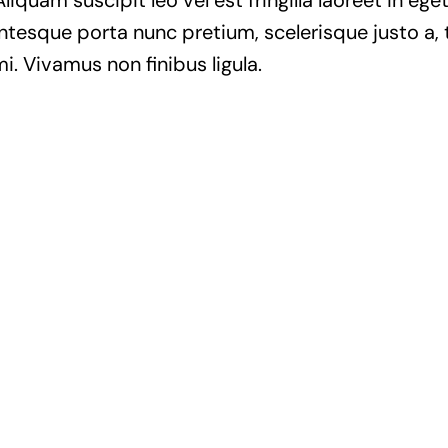
Aliquam suscipit leo vel est fringilla laoreet in ege
entesque porta nunc pretium, scelerisque justo a, t
. Vivamus non finibus ligula.