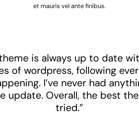
et mauris vel ante finibus.
theme is always up to date wi
s of wordpress, following eve
appening. I’ve never had anyth
e update. Overall, the best th
tried.”