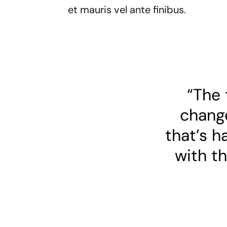
et mauris vel ante finibus.
“The 
change
that’s h
with th