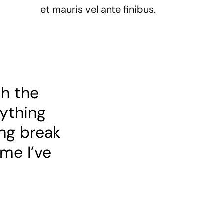
et mauris vel ante finibus.
th the
rything
ing break
eme I’ve