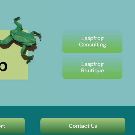
Leapfrog
Consulting
Leapfrog
Boutique
rt
Contact Us