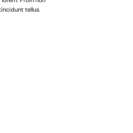
t lorem. Proin non
incidunt tellus.